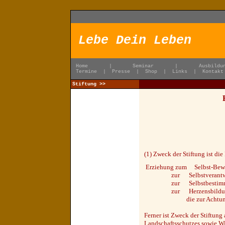
Lebe Dein Leben
Home
|
Seminar
|
Ausbildu
Termine
|
Presse
|
Shop
|
Links
|
Kontak
Stiftung >>
(1) Zweck der Stiftung ist d
Erziehung zum Selbst-Bewu
zur Selbstverantwo
zur Selbstbestimm
zur Herzensbildun
die zur Achtung und Re
Ferner ist Zweck der Stiftun
Landschaftsschutzes sowie W