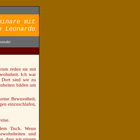
minare mit
o Leonardo
ontakt
arum reden sie mit
ewohnheit. Ich war
 Dort sind wir zu
hnheiten bilden um
eine Bewusstheit,
gen einzuschlafen,
weise.
dem Tisch. Wenn
Gewohnheiten und
n, dass wir unsere